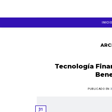
Skip
to
content
INICIO
ARC
Tecnología Fina
Bene
PUBLICADO EN
3
31