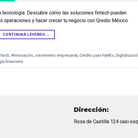
la tecnología. Descubre cómo las soluciones fintech pueden 
 tus operaciones y hacer crecer tu negocio con Qredio México.
CONTINUAR LEYENDO
→
ntech
,
#Innovación
,
crecimiento empresarial
,
Crédito para PyMEs
,
Digitalizaci
ía financiera
Dirección:
Rosa de Castilla 124 casi es