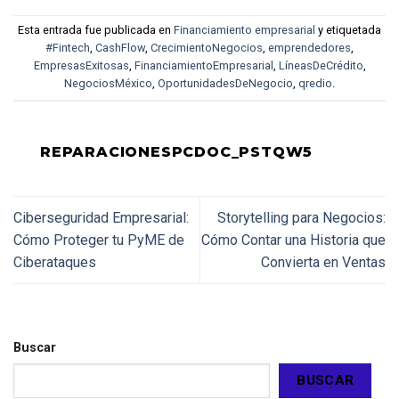
Esta entrada fue publicada en
Financiamiento empresarial
y etiquetada
#Fintech
,
CashFlow
,
CrecimientoNegocios
,
emprendedores
,
EmpresasExitosas
,
FinanciamientoEmpresarial
,
LíneasDeCrédito
,
NegociosMéxico
,
OportunidadesDeNegocio
,
qredio
.
REPARACIONESPCDOC_PSTQW5
Ciberseguridad Empresarial:
Storytelling para Negocios:
Cómo Proteger tu PyME de
Cómo Contar una Historia que
Ciberataques
Convierta en Ventas
Buscar
BUSCAR