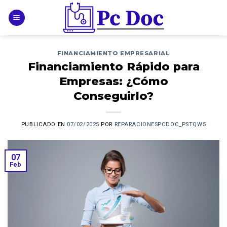
Skip
to
content
FINANCIAMIENTO EMPRESARIAL
Financiamiento Rápido para
Empresas: ¿Cómo
Conseguirlo?
PUBLICADO EN
07/02/2025
POR
REPARACIONESPCDOC_PSTQW5
07
Feb