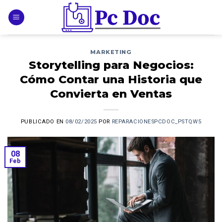
Skip
to
content
MARKETING
Storytelling para Negocios:
Cómo Contar una Historia que
Convierta en Ventas
PUBLICADO EN
08/02/2025
POR
REPARACIONESPCDOC_PSTQW5
08
Feb