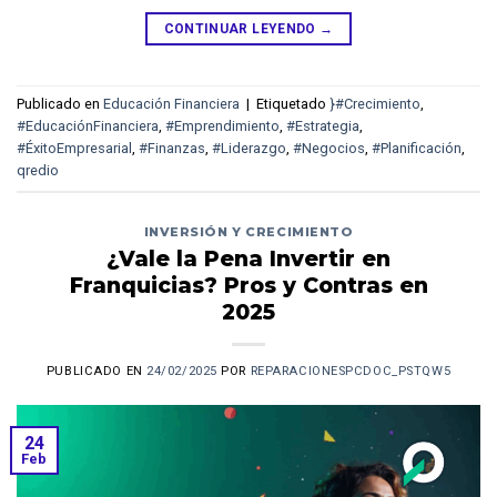
CONTINUAR LEYENDO
→
Publicado en
Educación Financiera
|
Etiquetado
}#Crecimiento
,
#EducaciónFinanciera
,
#Emprendimiento
,
#Estrategia
,
#ÉxitoEmpresarial
,
#Finanzas
,
#Liderazgo
,
#Negocios
,
#Planificación
,
qredio
INVERSIÓN Y CRECIMIENTO
¿Vale la Pena Invertir en
Franquicias? Pros y Contras en
2025
PUBLICADO EN
24/02/2025
POR
REPARACIONESPCDOC_PSTQW5
24
Feb