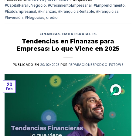
#CapitalParaTuNegocio
,
#CrecimientoEmpresarial
,
#Emprendimiento
,
#ÉxitoEmpresarial
,
#Finanzas
,
#FranquiciaRentable
,
#Franquicias
,
#Inversión
,
#Negocios
,
qredio
FINANZAS EMPRESARIALES
Tendencias en Finanzas para
Empresas: Lo que Viene en 2025
PUBLICADO EN
20/02/2025
POR
REPARACIONESPCDOC_PSTQW5
20
Feb