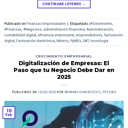
CONTINUAR LEYENDO
→
Publicado en
Finanzas Empresariales
|
Etiquetado
}#Crecimiento
,
#Finanzas
,
#Negocios
,
administración financiera
,
Automatización
,
contabilidad digital
,
eficiencia empresarial
,
emprendedores
,
facturación
digital
,
Facturación electrónica
,
México
,
PyMEs
,
SAT
,
tecnología
CRECIMIENTO EMPRESARIAL
Digitalización de Empresas: El
Paso que tu Negocio Debe Dar en
2025
PUBLICADO EN
10/02/2025
POR
REPARACIONESPCDOC_PSTQW5
10
Feb