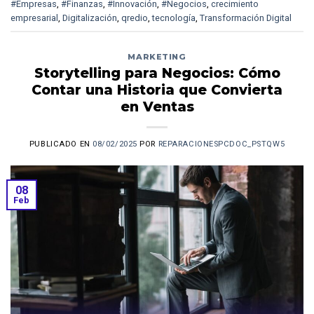
#Empresas
,
#Finanzas
,
#Innovación
,
#Negocios
,
crecimiento
empresarial
,
Digitalización
,
qredio
,
tecnología
,
Transformación Digital
MARKETING
Storytelling para Negocios: Cómo
Contar una Historia que Convierta
en Ventas
PUBLICADO EN
08/02/2025
POR
REPARACIONESPCDOC_PSTQW5
08
Feb