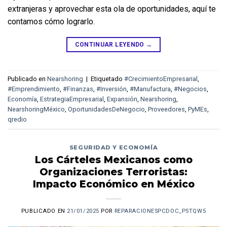
extranjeras y aprovechar esta ola de oportunidades, aquí te 
contamos cómo lograrlo.
CONTINUAR LEYENDO
→
Publicado en
Nearshoring
|
Etiquetado
#CrecimientoEmpresarial
,
#Emprendimiento
,
#Finanzas
,
#Inversión
,
#Manufactura
,
#Negocios
,
Economía
,
EstrategiaEmpresarial
,
Expansión
,
Nearshoring
,
NearshoringMéxico
,
OportunidadesDeNegocio
,
Proveedores
,
PyMEs
,
qredio
SEGURIDAD Y ECONOMÍA
Los Cárteles Mexicanos como
Organizaciones Terroristas:
Impacto Económico en México
PUBLICADO EN
21/01/2025
POR
REPARACIONESPCDOC_PSTQW5