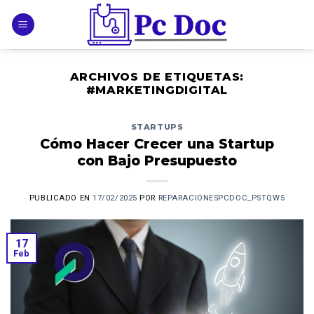
Skip
to
content
ARCHIVOS DE ETIQUETAS:
#MARKETINGDIGITAL
STARTUPS
Cómo Hacer Crecer una Startup
con Bajo Presupuesto
PUBLICADO EN
17/02/2025
POR
REPARACIONESPCDOC_PSTQW5
17
Feb