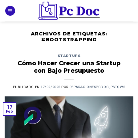
Skip
to
content
ARCHIVOS DE ETIQUETAS:
#BOOTSTRAPPING
STARTUPS
Cómo Hacer Crecer una Startup
con Bajo Presupuesto
PUBLICADO EN
17/02/2025
POR
REPARACIONESPCDOC_PSTQW5
17
Feb