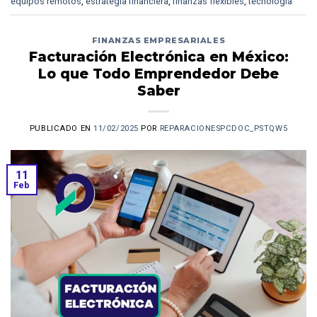
equipos remotos
,
estrategia financiera
,
finanzas flexibles
,
tecnología
FINANZAS EMPRESARIALES
Facturación Electrónica en México:
Lo que Todo Emprendedor Debe
Saber
PUBLICADO EN
11/02/2025
POR
REPARACIONESPCDOC_PSTQW5
11
Feb