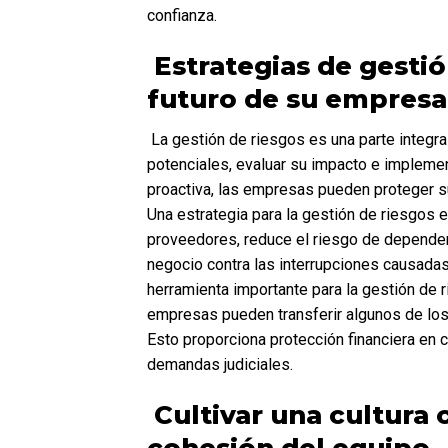
confianza.
 Estrategias de gestión de riesgos: cómo proteger el 
futuro de su empresa
 La gestión de riesgos es una parte integral de la resiliencia empresarial. Implica identificar los riesgos 
potenciales, evaluar su impacto e implement
proactiva, las empresas pueden proteger su f
Una estrategia para la gestión de riesgos es
proveedores, reduce el riesgo de depender
negocio contra las interrupciones causadas 
herramienta importante para la gestión de r
empresas pueden transferir algunos de los
Esto proporciona protección financiera en 
demandas judiciales.
 Cultivar una cultura corporativa resiliente: fomentar la 
cohesión del equipo