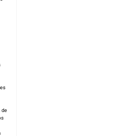
es 
 de 
s 
 