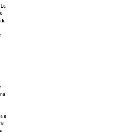
La 
 
de 
. 
na 
 a 
de 
e 