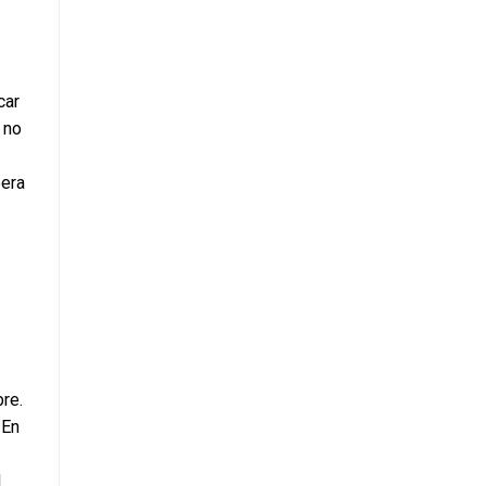
ar 
no 
era 
En 
 