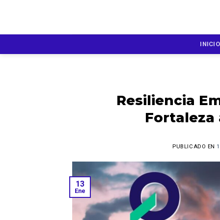
Skip
to
content
INICIO
Resiliencia E
Fortaleza
PUBLICADO EN
1
13
Ene