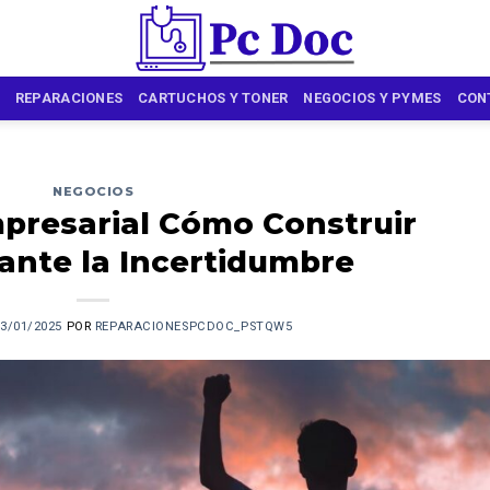
REPARACIONES
CARTUCHOS Y TONER
NEGOCIOS Y PYMES
CON
NEGOCIOS
mpresarial Cómo Construir
 ante la Incertidumbre
3/01/2025
POR
REPARACIONESPCDOC_PSTQW5