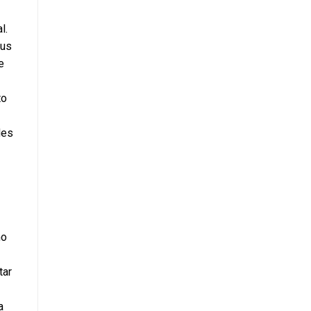
us 
 
o 
es 
ar 
 